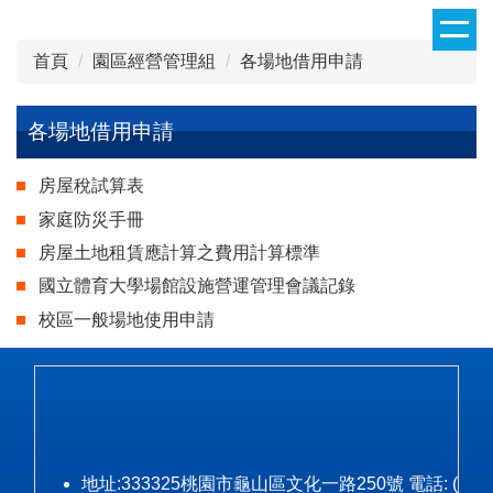
跳
到
首頁
園區經營管理組
各場地借用申請
主
要
內
各場地借用申請
容
區
房屋稅試算表
家庭防災手冊
房屋土地租賃應計算之費用計算標準
國立體育大學場館設施營運管理會議記錄
校區一般場地使用申請
地址:333325桃園市龜山區文化一路250號 電話: (03)328-3