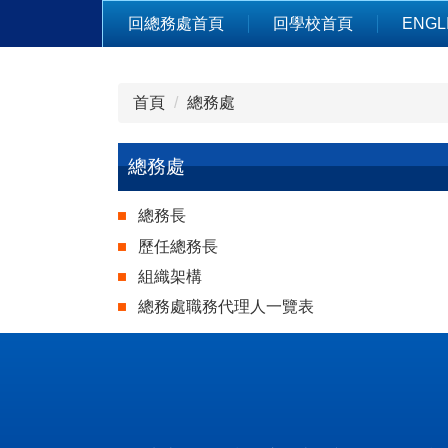
跳
回總務處首頁
回學校首頁
ENGL
到
主
要
首頁
總務處
內
容
區
總務處
總務長
歷任總務長
組織架構
總務處職務代理人一覽表