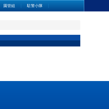
園管組
駐警小隊