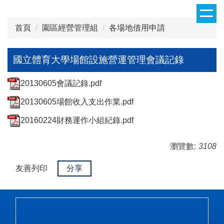
跳
到
首頁
園區經營管理組
各場地借用申請
主
要
內
國立體育大學場館設施營運管理會議記錄
容
區
20130605會議記錄.pdf
20130605場館收入支出作業.pdf
20160224財務運作小組紀錄.pdf
瀏覽數:
3108
友善列印
分享