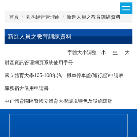
跳
到
首頁
園區經營管理組
新進人員之教育訓練資料
主
要
內
新進人員之教育訓練資料
容
區
字體大小調整
小
中
大
財產資訊管理網頁系統使用手冊
國立體育大學105-108年汽、機車停車證(通行證)申請表
職務宿舍借用申請書
中正體育園區暨國立體育大學環境特色及設施綜覽