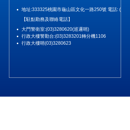
地址:333325桃園市龜山區文化一路250號 電話: (03)328-3
【駐點勤務及聯絡電話】
大門警衛室:(03)3280620(巡邏哨)
行政大樓警勤台:(03)3283201轉分機1106
行政大樓哨(03)3280623