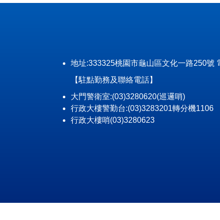
地址:333325桃園市龜山區文化一路250號 電話: (0
【駐點勤務及聯絡電話】
大門警衛室:(03)3280620(巡邏哨)
行政大樓警勤台:(03)3283201轉分機1106
行政大樓哨(03)3280623