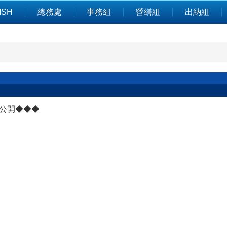
ISH
總務處
事務組
營繕組
出納組
務
訊公開◆◆◆