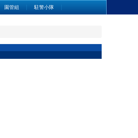
園管組
駐警小隊