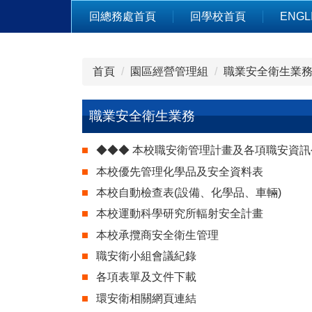
跳
回總務處首頁
回學校首頁
ENGL
到
主
要
首頁
園區經營管理組
職業安全衛生業
內
容
區
職業安全衛生業務
◆◆◆ 本校職安衛管理計畫及各項職安資
本校優先管理化學品及安全資料表
本校自動檢查表(設備、化學品、車輛)
本校運動科學研究所輻射安全計畫
本校承攬商安全衛生管理
職安衛小組會議紀錄
各項表單及文件下載
環安衛相關網頁連結