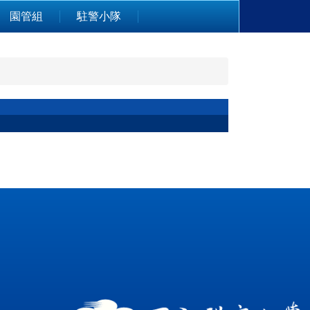
園管組
駐警小隊