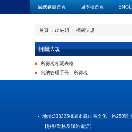
跳
回總務處首頁
回學校首頁
ENGL
到
主
要
首頁
出納組
相關法規
內
容
區
相關法規
所得稅相關表格
出納管理手冊、所得稅
地址:333325桃園市龜山區文化一路250號 電話: (0
【駐點勤務及聯絡電話】