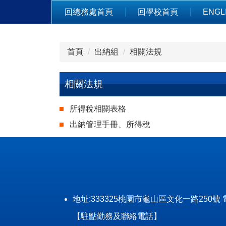
跳
回總務處首頁
回學校首頁
ENGL
到
主
要
首頁
出納組
相關法規
內
容
區
相關法規
所得稅相關表格
出納管理手冊、所得稅
地址:333325桃園市龜山區文化一路250號 電話: (0
【駐點勤務及聯絡電話】