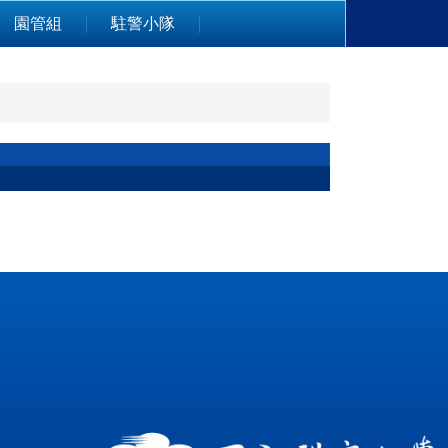
園管組
駐警小隊