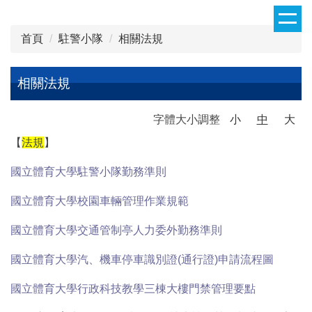
跳
到
首頁
駐警小隊
相關法規
主
要
內
相關法規
容
區
字體大小調整
小
中
大
【
法規
】
國立體育大學駐警小隊勤務準則
國立體育大學校園車輛管理作業規範
國立體育大學
交通管制亭人力委外勤務準則
國立體育大學
汽、機車停車識別證(通行證)申請流程圖
國立體育大學行政科技教學三棟大樓門禁管理要點