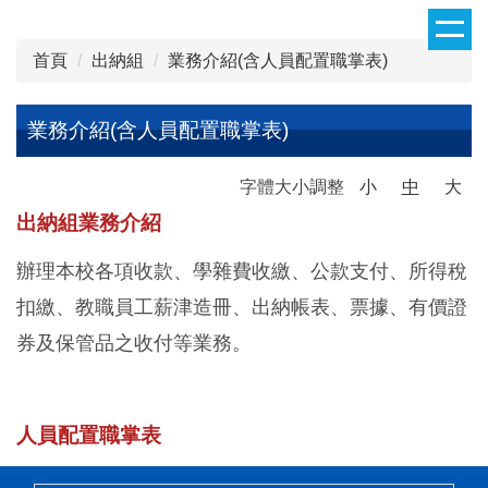
跳
到
首頁
出納組
業務介紹(含人員配置職掌表)
主
要
內
業務介紹(含人員配置職掌表)
容
區
字體大小調整
小
中
大
出納組業務介紹
辦理本校各項收款、學雜費收繳、公款支付、所得稅
扣繳、教職員工薪津造冊、出納帳表、票據、有價證
券及保管品之收付等業務。
人員配置職掌表