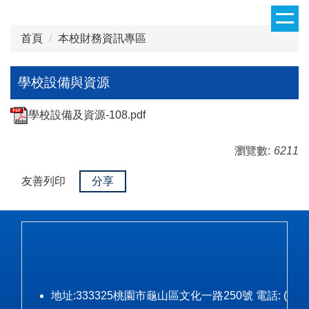
跳
到
首頁
本校財務資訊專區
主
要
內
學校設備與資源
容
區
學校設備及資源-108.pdf
瀏覽數:
6211
友善列印
分享
地址:333325桃園市龜山區文化一路250號 電話: (03)328-3