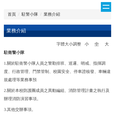
跳
到
首頁
駐警小隊
業務介紹
主
要
內
業務介紹
容
區
字體大小調整
小
中
大
駐衛警小隊
1.關於駐衛警小隊人員之警勤排班、巡邏、哨戒、指揮調
度、行政管理、門禁管制、校園安全、停車證核發、車輛違
規處理等業務事預
2.關於本校防護團成員之異動編組、消防管理計畫之執行及
辦理消防演習事項。
3.其他交辦事項。