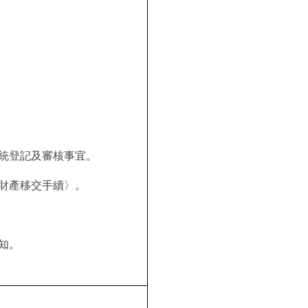
統登記及審核事宜。
財產移交手續〉。
知
。