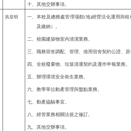
十、其他交辦事項。
一
、
本校及總務處管理場館(地)經營活化運用與
吳皇明
及繳納）。
二
、
校園建築物室內清潔業務。
三
、
職務宿舍調配、管理、借用宿舍契約公證、居
四
、
全校廢棄物、垃圾清運契約及運作申報業務。
五
、
辦理環境安全衛生業務。
六
、
教學單位動產管理與盤點業務。
七
、
動產協驗事宜。
八
、
經管業務相關法規之修訂。
九
、
其他交辦事項。