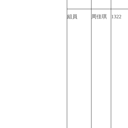
組員
周佳琪
1322