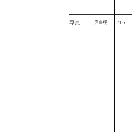
專員
1405
吳皇明