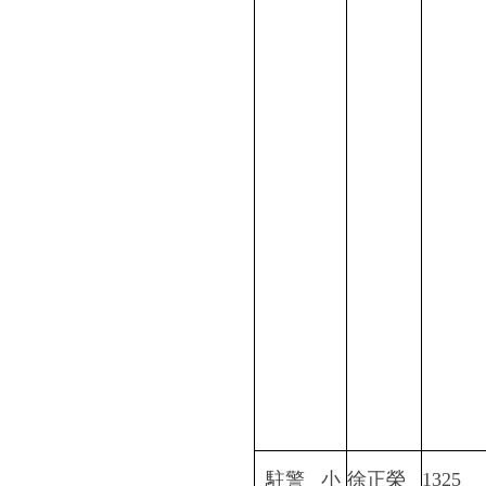
駐警 小
徐正榮
1325