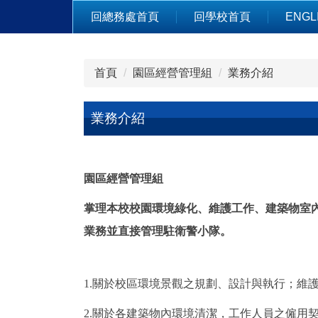
跳
回總務處首頁
回學校首頁
ENGL
到
主
要
首頁
園區經營管理組
業務介紹
內
容
區
業務介紹
園區經營管理組
掌理本校校園環境綠化、維護工作、建築物室
業務並直接管理駐衛警小隊。
1.關於校區環境景觀之規劃、設計與執行；維
2.關於各建築物內環境清潔，工作人員之僱用