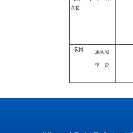
隊長
隊員
馬國城
李一寶