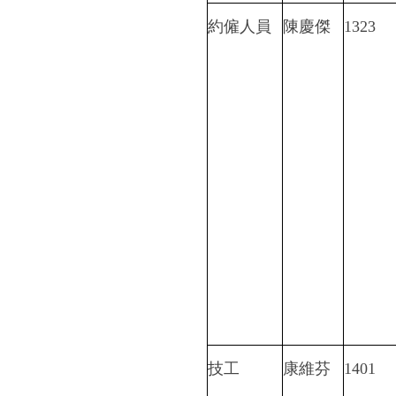
約僱人員
陳慶傑
1323
技工
康維芬
1401