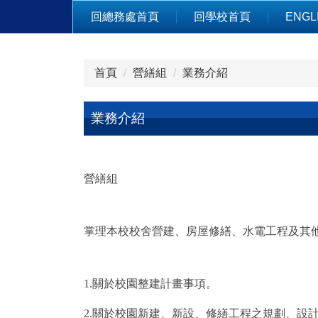
跳
回總務處首頁
回學校首頁
ENGL
到
主
要
首頁
營繕組
業務介紹
內
容
區
業務介紹
營繕組
掌理本校校舍營建、房屋修繕、水電工程及其
1.關於校園整建計畫事項。
2.關於校園新建、新設、修繕工程之規劃、設