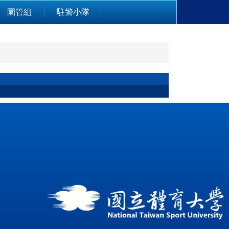
園管組
駐警小隊