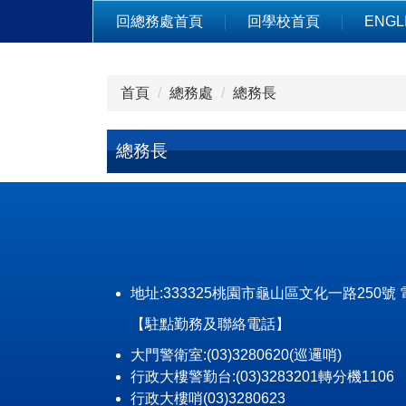
跳
回總務處首頁
回學校首頁
ENGL
到
主
要
首頁
總務處
總務長
內
容
區
總務長
地址:333325桃園市龜山區文化一路250號 電話: (0
【駐點勤務及聯絡電話】
大門警衛室:(03)3280620(巡邏哨)
行政大樓警勤台:(03)3283201轉分機1106
行政大樓哨(03)3280623