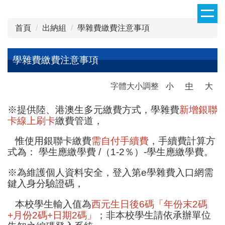
跳
到
首頁
出納組
學雜費繳費注意事項
主
要
內
學雜費繳費注意事項
容
區
字體大小調整
小
中
大
※提供陸、港澳生多元繳費方式，學雜費
新增銀聯
卡線上刷卡
繳費管道，
惟使用銀聯卡繳費
需自付手續費
，手續費計算方
式為： 學生應繳學費 /（1-2％）-學生應繳學費。
※為維護個人資料安全，登入第e學雜費入口網需
鍵入身分驗證碼，
本校學生輸入值為
西元生日後6碼「年份末2碼
+月份2碼+日期2碼」
；非本校學生請依承辦單位