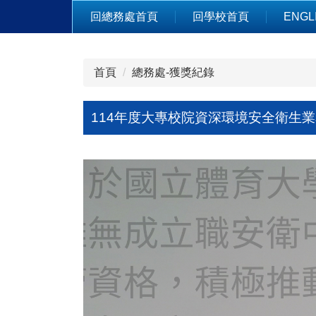
跳
回總務處首頁
回學校首頁
ENGL
到
主
要
首頁
總務處-獲獎紀錄
內
容
區
114年度大專校院資深環境安全衛生