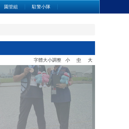
園管組
駐警小隊
字體大小調整
小
中
大