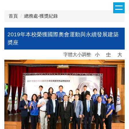
跳
到
首頁
總務處-獲獎紀錄
主
要
內
2019年本校榮獲國際奧會運動與永續發展建築
容
奬座
區
字體大小調整
小
中
大