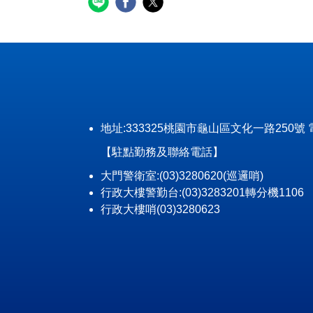
地址:333325桃園市龜山區文化一路250號 電話: (0
【駐點勤務及聯絡電話】
大門警衛室:(03)3280620(巡邏哨)
行政大樓警勤台:(03)3283201轉分機1106
行政大樓哨(03)3280623