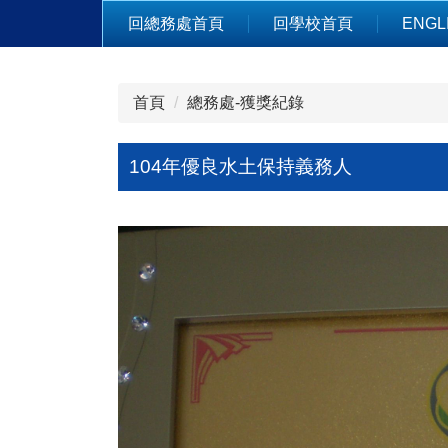
跳
回總務處首頁
回學校首頁
ENGL
到
主
要
首頁
總務處-獲獎紀錄
內
容
區
104年優良水土保持義務人