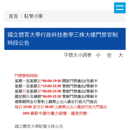
跳
到
首頁
駐警小隊
主
要
內
國立體育大學行政科技教學三棟大樓門禁管制
容
時段公告
區
字體大小調整
小
中
大