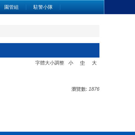
園管組
駐警小隊
字體大小調整
小
中
大
瀏覽數:
1876