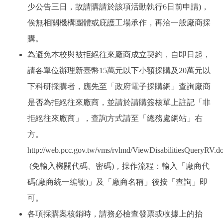
少公告三日，故請購請於該項活動執行6日前申請)，
俟無相關機構團體或庇護工場承作，再洽一般廠商採
購。
為避免本校與被拒絕往來廠商成立契約，自即日起，
請各單位辦理新臺幣15萬元以下小額採購及20萬元以
下科研採購者，應先至「政府電子採購網」查詢廠商
是否為拒絕往來廠商，並請於請購簽核單上註記「非
拒絕往來廠商」，查詢方式請至「總務處網站」右
方。
http://web.pcc.gov.tw/vms/rvlmd/ViewDisabilitiesQueryRV.d
(免輸入機關代碼、密碼)，操作流程：輸入「廠商代
碼(廠商統一編號)」及「廠商名稱」後按「查詢」即
可。
各項採購案核銷時，請務必檢查發票或收據上的抬