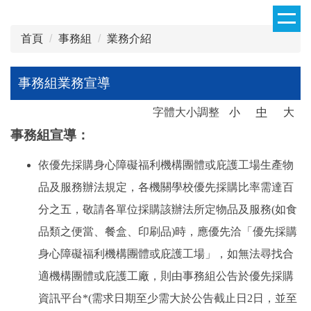
跳
到
首頁
事務組
業務介紹
主
要
內
事務組業務宣導
容
區
字體大小調整
小
中
大
事務組宣導：
依優先採購身心障礙福利機構團體或庇護工場生產物
品及服務辦法規定，各機關學校優先採購比率需達百
分之五，敬請各單位採購該辦法所定物品及服務(如食
品類之便當、餐盒、印刷品)時，應優先洽「優先採購
身心障礙福利機構團體或庇護工場」，如無法尋找合
適機構團體或庇護工廠，則由事務組公告於優先採購
資訊平台*(需求日期至少需大於公告截止日2日，並至