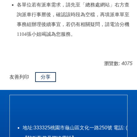
各單位若有派車需求，請先至「總務處網站」右方查
詢派車行事曆後，確認該時段為空檔，再填派車單至
事務組辦理後續事宜，若仍有相關疑問，請電洽分機
1104張小姐竭誠為您服務。
瀏覽數:
4075
友善列印
分享
地址:333325桃園市龜山區文化一路250號 電話: (03)328-3