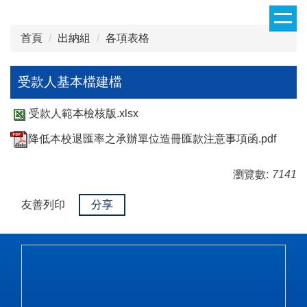
跳
到
首頁
出納組
各項表格
主
要
內
受款人基本檔建檔
容
區
受款人範本檢核版.xlsx
降低本校退匯率之承辦單位造冊匯款注意事項函.pdf
瀏覽數:
7141
友善列印
分享