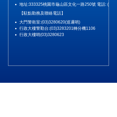
地址:333325桃園市龜山區文化一路250號 電話: (03)328-3
【駐點勤務及聯絡電話】
大門警衛室:(03)3280620(巡邏哨)
行政大樓警勤台:(03)3283201轉分機1106
行政大樓哨(03)3280623